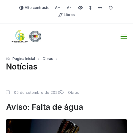
Alto contraste
Aumentar fonte
Diminuir fonte
Área selecionada
Espaçamento de linha
Espaço dos carac
Redefinir
Libras
Tio Hugo – Prefeitura Mun
Página Inicial
Obras
Notícias
05 de setembro de 2023
Obras
Aviso: Falta de água