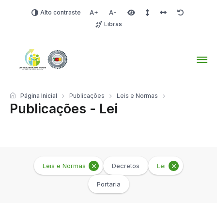
Alto contraste
Aumentar fonte
Diminuir fonte
Área selecionada
Espaçamento de linha
Espaço dos carac
Redefinir
Libras
Tio Hugo – Prefeitura Mun
Página Inicial
Publicações
Leis e Normas
Publicações - Lei
Leis e Normas
Decretos
Lei
Portaria