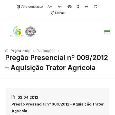
Alto contraste
Aumentar fonte
Diminuir fonte
Área selecionada
Espaçamento de linha
Espaço dos carac
Redefinir
Libras
Tio Hugo – Prefeitura Mun
Página Inicial
Publicações
Pregão Presencial nº 009/2012
– Aquisição Trator Agrícola
03.04.2012
Pregão Presencial nº 009/2012 – Aquisição Trator
Agrícola