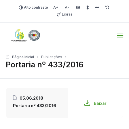
Alto contraste
Aumentar fonte
Diminuir fonte
Área selecionada
Espaçamento de linha
Espaço dos carac
Redefinir
Libras
Tio Hugo – Prefeitura Mun
Página Inicial
Publicações
Portaria nº 433/2016
05.06.2018
Baixar
Portaria nº 433/2016