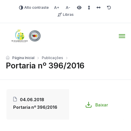
Alto contraste
Aumentar fonte
Diminuir fonte
Área selecionada
Espaçamento de linha
Espaço dos carac
Redefinir
Libras
Tio Hugo – Prefeitura Mun
Página Inicial
Publicações
Portaria nº 396/2016
04.06.2018
Baixar
Portaria nº 396/2016