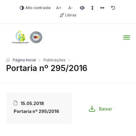
Alto contraste
Aumentar fonte
Diminuir fonte
Área selecionada
Espaçamento de linha
Espaço dos carac
Redefinir
Libras
Tio Hugo – Prefeitura Mun
Página Inicial
Publicações
Portaria nº 295/2016
15.05.2018
Baixar
Portaria nº 295/2016