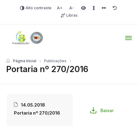
Alto contraste
Aumentar fonte
Diminuir fonte
Área selecionada
Espaçamento de linha
Espaço dos carac
Redefinir
Libras
Tio Hugo – Prefeitura Mun
Página Inicial
Publicações
Portaria nº 270/2016
14.05.2018
Baixar
Portaria nº 270/2016