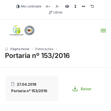
Alto contraste
Aumentar fonte
Diminuir fonte
Área selecionada
Espaçamento de linha
Espaço dos carac
Redefinir
Libras
Tio Hugo – Prefeitura Mun
Página Inicial
Publicações
Portaria nº 153/2016
27.04.2018
Baixar
Portaria nº 153/2016