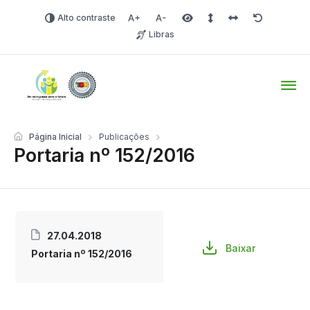
Alto contraste
Aumentar fonte
Diminuir fonte
Área selecionada
Espaçamento de linha
Espaço dos carac
Redefinir
Libras
Tio Hugo – Prefeitura Mun
Página Inicial
Publicações
Portaria nº 152/2016
27.04.2018
Baixar
Portaria nº 152/2016