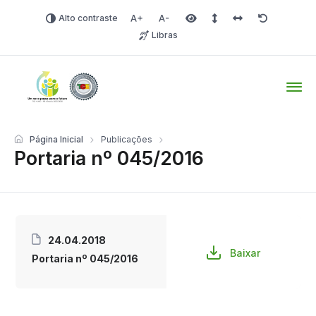
Alto contraste
Aumentar fonte
Diminuir fonte
Área selecionada
Espaçamento de linha
Espaço dos carac
Redefinir
Libras
Tio Hugo – Prefeitura Mun
Página Inicial
Publicações
Portaria nº 045/2016
24.04.2018
Baixar
Portaria nº 045/2016