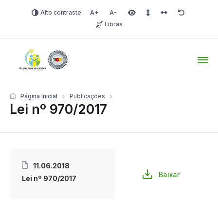
Alto contraste
Aumentar fonte
Diminuir fonte
Área selecionada
Espaçamento de linha
Espaço dos carac
Redefinir
Libras
Tio Hugo – Prefeitura Mun
Página Inicial
Publicações
Lei nº 970/2017
11.06.2018
Baixar
Lei nº 970/2017