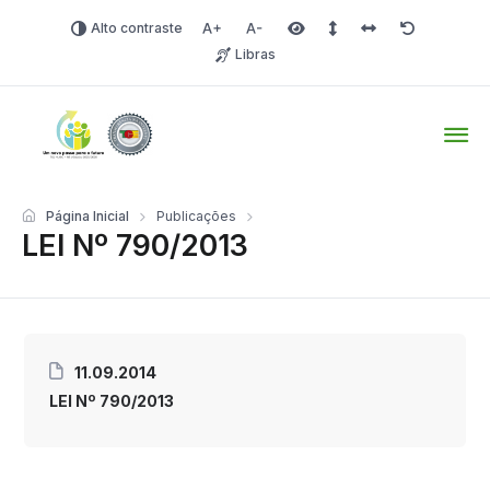
Alto contraste
Aumentar fonte
Diminuir fonte
Área selecionada
Espaçamento de linha
Espaço dos carac
Redefinir
Libras
Tio Hugo – Prefeitura Mun
Página Inicial
Publicações
LEI Nº 790/2013
11.09.2014
LEI Nº 790/2013