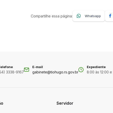
Compartilhe essa página:
Whatsapp
elefone
E-mail
Expediente
54) 3338-9167
gabinete@tiohugo.rs.gov.br
8:00 às 12:00 e
ão
Servidor