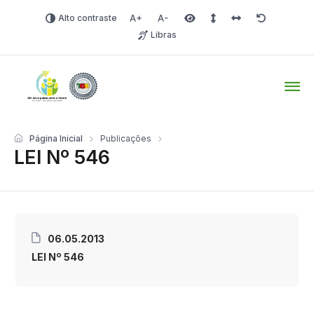
Alto contraste
Aumentar fonte
Diminuir fonte
Área selecionada
Espaçamento de linha
Espaço dos carac
Redefinir
Libras
Tio Hugo – Prefeitura Mun
Página Inicial
Publicações
LEI Nº 546
06.05.2013
LEI Nº 546