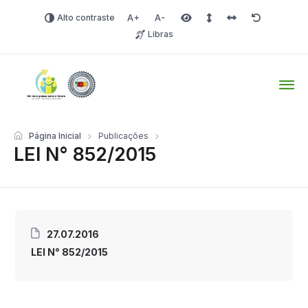
Alto contraste
Aumentar fonte
Diminuir fonte
Área selecionada
Espaçamento de linha
Espaço dos carac
Redefinir
Libras
Tio Hugo – Prefeitura Mun
Página Inicial
Publicações
LEI N° 852/2015
27.07.2016
LEI N° 852/2015