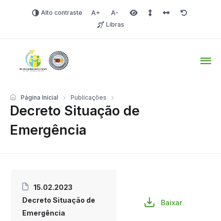
Alto contraste
Aumentar fonte
Diminuir fonte
Área selecionada
Espaçamento de linha
Espaço dos carac
Redefinir
Libras
Tio Hugo – Prefeitura Mun
Página Inicial
Publicações
Decreto Situação de
Emergência
15.02.2023
Decreto Situação de
Baixar
Emergência