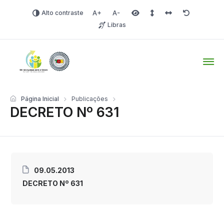
Alto contraste
Aumentar fonte
Diminuir fonte
Área selecionada
Espaçamento de linha
Espaço dos carac
Redefinir
Libras
Tio Hugo – Prefeitura Mun
Página Inicial
Publicações
DECRETO Nº 631
09.05.2013
DECRETO Nº 631