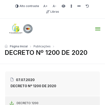
Alto contraste
Aumentar fonte
Diminuir fonte
Área selecionada
Espaçamento de linha
Espaço dos carac
Redefinir
Libras
Tio Hugo – Prefeitura Mun
Página Inicial
Publicações
DECRETO Nº 1200 DE 2020
07.07.2020
DECRETO Nº 1200 DE 2020
DECRETO 1200