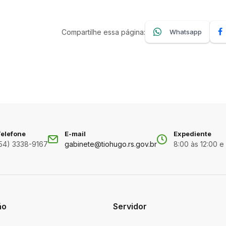
Compartilhe essa página:
Whatsapp
elefone
E-mail
Expediente
54) 3338-9167
gabinete@tiohugo.rs.gov.br
8:00 às 12:00 e
ão
Servidor