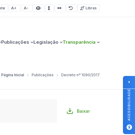
ste
Libras
Aumentar fonte
Diminuir fonte
Área selecionada
Espaçamento de linha
Espaço dos caracteres
Redefinir
Publicações
Legislação
Transparência
Página Inicial
Publicações
Decreto nº 1090/2017
ACESSIBILIDADE
Baixar