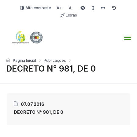
Alto contraste
Aumentar fonte
Diminuir fonte
Área selecionada
Espaçamento de linha
Espaço dos carac
Redefinir
Libras
Tio Hugo – Prefeitura Mun
Página Inicial
Publicações
DECRETO N° 981, DE 0
07.07.2016
DECRETO N° 981, DE 0