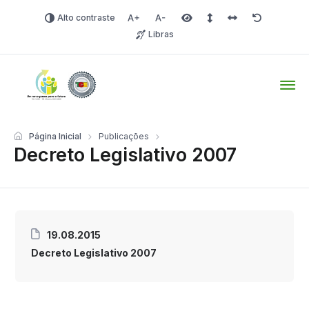
Alto contraste
Aumentar fonte
Diminuir fonte
Área selecionada
Espaçamento de linha
Espaço dos carac
Redefinir
Libras
Tio Hugo – Prefeitura Mun
Página Inicial
Publicações
Decreto Legislativo 2007
19.08.2015
Decreto Legislativo 2007