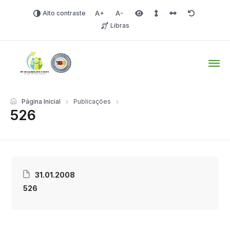
Alto contraste
Aumentar fonte
Diminuir fonte
Área selecionada
Espaçamento de linha
Espaço dos carac
Redefinir
Libras
Tio Hugo – Prefeitura Mun
Página Inicial
Publicações
526
31.01.2008
526