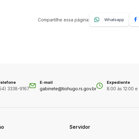
Compartilhe essa página:
Whatsapp
elefone
E-mail
Expediente
54) 3338-9167
gabinete@tiohugo.rs.gov.br
8:00 às 12:00 e
ão
Servidor