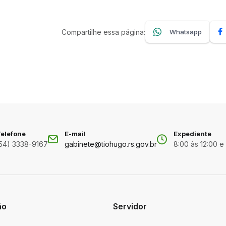
Compartilhe essa página:
Whatsapp
elefone
E-mail
Expediente
54) 3338-9167
gabinete@tiohugo.rs.gov.br
8:00 às 12:00 e
ão
Servidor