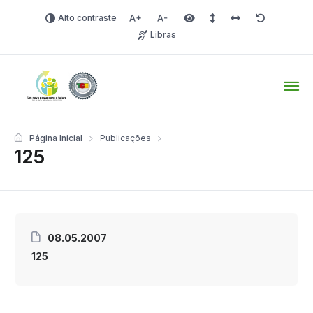
Alto contraste
Aumentar fonte
Diminuir fonte
Área selecionada
Espaçamento de linha
Espaço dos carac
Redefinir
Libras
Tio Hugo – Prefeitura Mun
Página Inicial
Publicações
125
08.05.2007
125