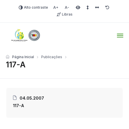
Alto contraste
Aumentar fonte
Diminuir fonte
Área selecionada
Espaçamento de linha
Espaço dos carac
Redefinir
Libras
Tio Hugo – Prefeitura Mun
Página Inicial
Publicações
117-A
04.05.2007
117-A