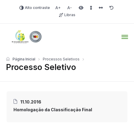
Alto contraste
Aumentar fonte
Diminuir fonte
Área selecionada
Espaçamento de linha
Espaço dos carac
Redefinir
Libras
Tio Hugo – Prefeitura Mun
Página Inicial
Processos Seletivos
Processo Seletivo
11.10.2016
Homologação da Classificação Final