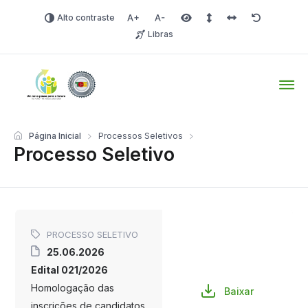
Alto contraste
Aumentar fonte
Diminuir fonte
Área selecionada
Espaçamento de linha
Espaço dos carac
Redefinir
Libras
Tio Hugo – Prefeitura Mun
Página Inicial
Processos Seletivos
Processo Seletivo
PROCESSO SELETIVO
25.06.2026
Edital 021/2026
Homologação das
Baixar
inscrições de candidatos