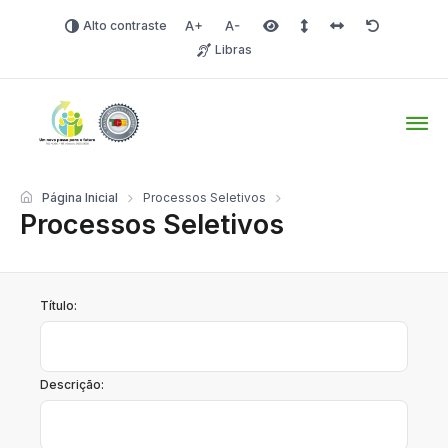
Alto contraste
Aumentar fonte
Diminuir fonte
Área selecionada
Espaçamento de linha
Espaço dos carac
Redefinir
Libras
Tio Hugo – Prefeitura Mun
Página Inicial
Processos Seletivos
Processos Seletivos
Título:
Descrição: