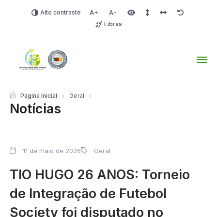
Alto contraste
Aumentar fonte
Diminuir fonte
Área selecionada
Espaçamento de linha
Espaço dos carac
Redefinir
Libras
Tio Hugo – Prefeitura Mun
Página Inicial
Geral
Notícias
11 de maio de 2026
Geral
TIO HUGO 26 ANOS: Torneio
de Integração de Futebol
Society foi disputado no