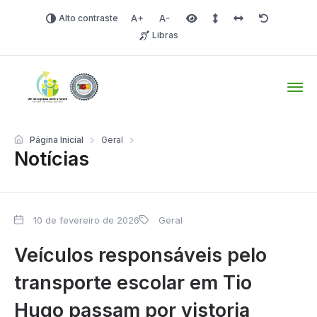
Alto contraste
Aumentar fonte
Diminuir fonte
Área selecionada
Espaçamento de linha
Espaço dos carac
Redefinir
Libras
Tio Hugo – Prefeitura Mun
Página Inicial
Geral
Notícias
10 de fevereiro de 2026
Geral
Veículos responsáveis pelo
transporte escolar em Tio
Hugo passam por vistoria