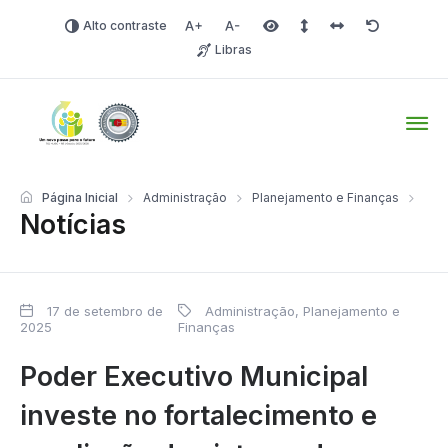
Alto contraste
Aumentar fonte
Diminuir fonte
Área selecionada
Espaçamento de linha
Espaço dos carac
Redefinir
Libras
Tio Hugo – Prefeitura Mun
Página Inicial
Administração
Planejamento e Finanças
Notícias
17 de setembro de
Administração, Planejamento e
2025
Finanças
Poder Executivo Municipal
investe no fortalecimento e