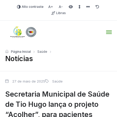
Alto contraste
Aumentar fonte
Diminuir fonte
Área selecionada
Espaçamento de linha
Espaço dos carac
Redefinir
Libras
Tio Hugo – Prefeitura Mun
Página Inicial
Saúde
Notícias
27 de maio de 2025
Saúde
Secretaria Municipal de Saúde
de Tio Hugo lança o projeto
“Acolher”, para pacientes