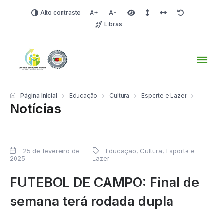
Alto contraste
Aumentar fonte
Diminuir fonte
Área selecionada
Espaçamento de linha
Espaço dos carac
Redefinir
Libras
Tio Hugo – Prefeitura Mun
Página Inicial
Educação
Cultura
Esporte e Lazer
Notícias
25 de fevereiro de
Educação, Cultura, Esporte e
2025
Lazer
FUTEBOL DE CAMPO: Final de
semana terá rodada dupla