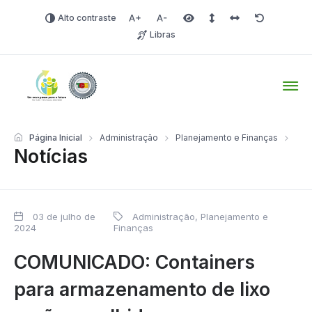
Alto contraste
Aumentar fonte
Diminuir fonte
Área selecionada
Espaçamento de linha
Espaço dos carac
Redefinir
Libras
Tio Hugo – Prefeitura Mun
Página Inicial
Administração
Planejamento e Finanças
Notícias
03 de julho de
Administração, Planejamento e
2024
Finanças
COMUNICADO: Containers
para armazenamento de lixo