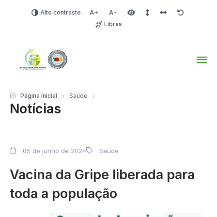
Alto contraste
Aumentar fonte
Diminuir fonte
Área selecionada
Espaçamento de linha
Espaço dos carac
Redefinir
Libras
Tio Hugo – Prefeitura Mun
Página Inicial
Saúde
Notícias
05 de junho de 2024
Saúde
Vacina da Gripe liberada para
toda a população