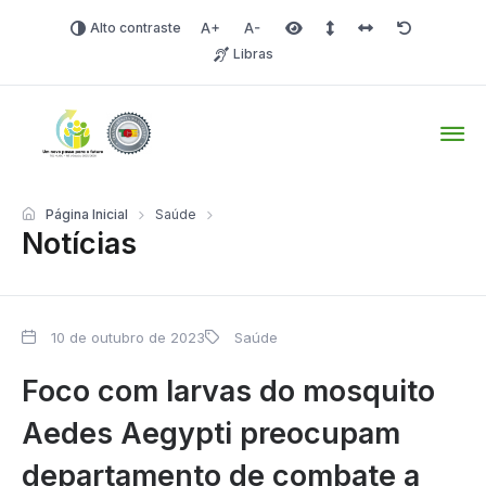
Alto contraste
Aumentar fonte
Diminuir fonte
Área selecionada
Espaçamento de linha
Espaço dos carac
Redefinir
Libras
Tio Hugo – Prefeitura Mun
Página Inicial
Saúde
Notícias
10 de outubro de 2023
Saúde
Foco com larvas do mosquito
Aedes Aegypti preocupam
departamento de combate a