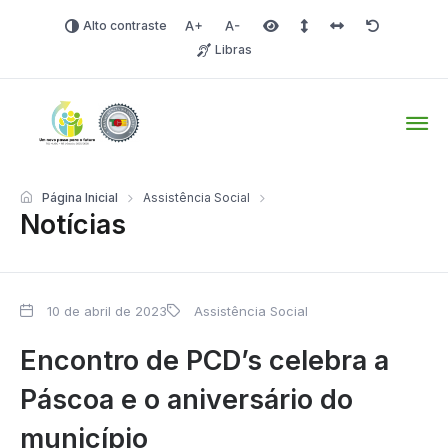
Alto contraste
Aumentar fonte
Diminuir fonte
Área selecionada
Espaçamento de linha
Espaço dos carac
Redefinir
Libras
Tio Hugo – Prefeitura Mun
Página Inicial
Assistência Social
Notícias
10 de abril de 2023
Assistência Social
Encontro de PCD’s celebra a
Páscoa e o aniversário do
município