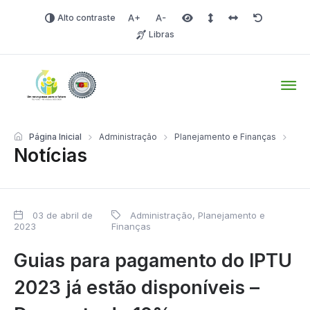
Alto contraste
Aumentar fonte
Diminuir fonte
Área selecionada
Espaçamento de linha
Espaço dos carac
Redefinir
Libras
Tio Hugo – Prefeitura Mun
Página Inicial
Administração
Planejamento e Finanças
Notícias
03 de abril de
Administração, Planejamento e
2023
Finanças
Guias para pagamento do IPTU
2023 já estão disponíveis –