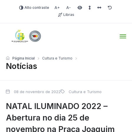
Alto contraste
Aumentar fonte
Diminuir fonte
Área selecionada
Espaçamento de linha
Espaço dos carac
Redefinir
Libras
Tio Hugo – Prefeitura Mun
Página Inicial
Cultura e Turismo
Notícias
08 de novembro de 2022
Cultura e Turismo
NATAL ILUMINADO 2022 –
Abertura no dia 25 de
novembro na Praça Joaquim