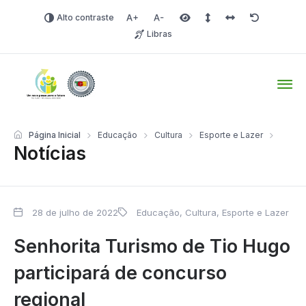
Alto contraste
Aumentar fonte
Diminuir fonte
Área selecionada
Espaçamento de linha
Espaço dos carac
Redefinir
Libras
Tio Hugo – Prefeitura Mun
Página Inicial
Educação
Cultura
Esporte e Lazer
Notícias
28 de julho de 2022
Educação, Cultura, Esporte e Lazer
Senhorita Turismo de Tio Hugo
participará de concurso
regional