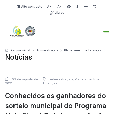
Alto contraste
Aumentar fonte
Diminuir fonte
Área selecionada
Espaçamento de linha
Espaço dos carac
Redefinir
Libras
Tio Hugo – Prefeitura Mun
Página Inicial
Administração
Planejamento e Finanças
Notícias
03 de agosto de
Administração, Planejamento e
2021
Finanças
Conhecidos os ganhadores do
sorteio municipal do Programa