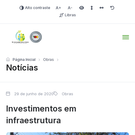
Alto contraste
Aumentar fonte
Diminuir fonte
Área selecionada
Espaçamento de linha
Espaço dos carac
Redefinir
Libras
Tio Hugo – Prefeitura Mun
Página Inicial
Obras
Notícias
29 de junho de 2020
Obras
Investimentos em
infraestrutura