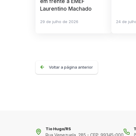
em frente a EMEF
Laurentino Machado
29 de julho de 2026
24 de jul
Voltar a página anterior
Tio Hugo/RS
T
Rua Venezuela, 285 - CEP: 99345-000
(