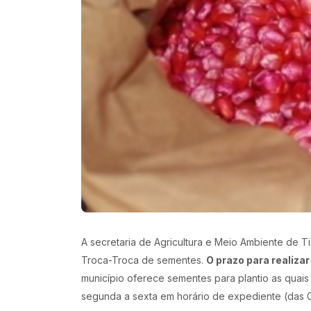
A secretaria de Agricultura e Meio Ambiente de 
Troca-Troca de sementes.
O prazo para realizar
município oferece sementes para plantio as quai
segunda a sexta em horário de expediente (das 08