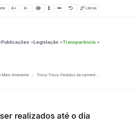
ste
Libras
Aumentar fonte
Diminuir fonte
Área selecionada
Espaçamento de linha
Espaço dos caracteres
Redefinir
Publicações
Legislação
Transparência
 e Meio Ambiente
Troca-Troca: Pedidos de sementes de milho e sorgo devem ser realizados até o dia 21 de junho
er realizados até o dia