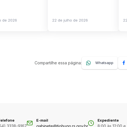
ho de 2026
22 de julho de 2026
22
Compartilhe essa página:
Whatsapp
elefone
E-mail
Expediente
54) 3338-9167
gabinete@tiohugo.rs.gov.br
8:00 às 12:00 e