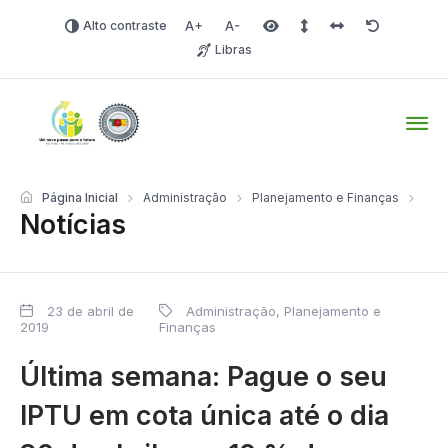
Alto contraste
Aumentar fonte
Diminuir fonte
Área selecionada
Espaçamento de linha
Espaço dos carac
Redefinir
Libras
Tio Hugo – Prefeitura Mun
Página Inicial
Administração
Planejamento e Finanças
Notícias
23 de abril de
Administração, Planejamento e
2019
Finanças
Última semana: Pague o seu
IPTU em cota única até o dia