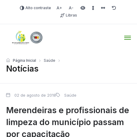
Alto contraste
Aumentar fonte
Diminuir fonte
Área selecionada
Espaçamento de linha
Espaço dos carac
Redefinir
Libras
Tio Hugo – Prefeitura Mun
Página Inicial
Saúde
Notícias
02 de agosto de 2018
Saúde
Merendeiras e profissionais de
limpeza do município passam
por capacitação