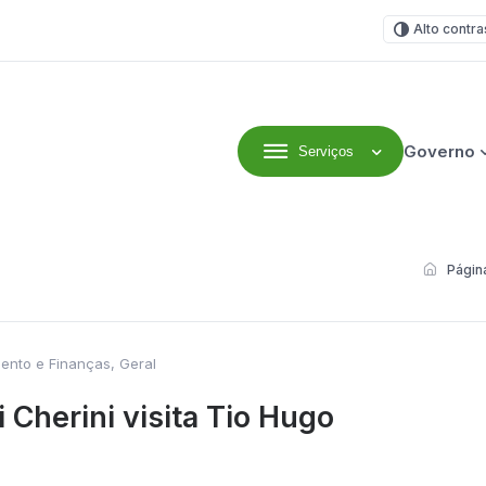
Alto contra
Governo
Serviços
efeitura Municipal
Página
mento e Finanças
,
Geral
 Cherini visita Tio Hugo