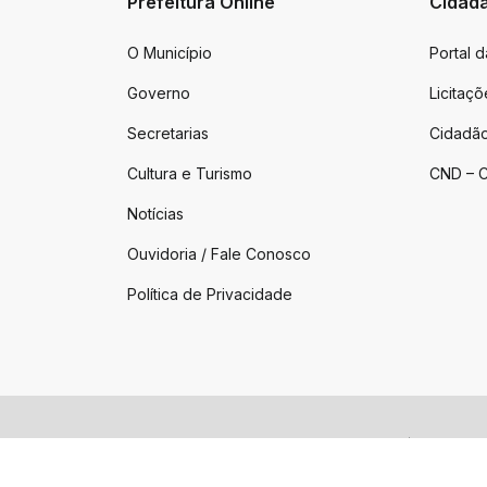
Prefeitura Online
Cidad
O Município
Portal 
Governo
Licitaçõ
Secretarias
Cidadão
Cultura e Turismo
CND – C
Notícias
Ouvidoria / Fale Conosco
Política de Privacidade
2026 ©
Tio Hugo – Prefeitura Municipal
|
Todos os 