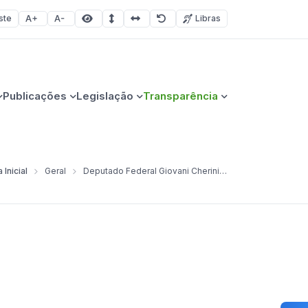
ste
Libras
Aumentar fonte
Diminuir fonte
Área selecionada
Espaçamento de linha
Espaço dos caracteres
Redefinir
Publicações
Legislação
Transparência
 Inicial
Geral
Deputado Federal Giovani Cherini visita Tio Hugo