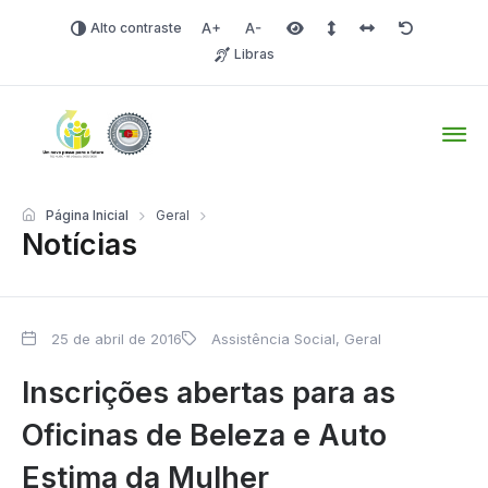
Alto contraste
Aumentar fonte
Diminuir fonte
Área selecionada
Espaçamento de linha
Espaço dos carac
Redefinir
Libras
Tio Hugo – Prefeitura Mun
Página Inicial
Geral
Notícias
25 de abril de 2016
Assistência Social
,
Geral
Inscrições abertas para as
Oficinas de Beleza e Auto
Estima da Mulher