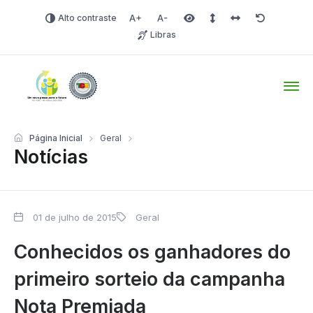
Alto contraste
Aumentar fonte
Diminuir fonte
Área selecionada
Espaçamento de linha
Espaço dos carac
Redefinir
Libras
Tio Hugo – Prefeitura Mun
Página Inicial
Geral
Notícias
01 de julho de 2015
Geral
Conhecidos os ganhadores do
primeiro sorteio da campanha
Nota Premiada