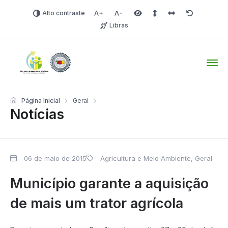
Alto contraste
Aumentar fonte
Diminuir fonte
Área selecionada
Espaçamento de linha
Espaço dos carac
Redefinir
Libras
Tio Hugo – Prefeitura Mun
Página Inicial
Geral
Notícias
06 de maio de 2015
Agricultura e Meio Ambiente
,
Geral
Município garante a aquisição
de mais um trator agrícola